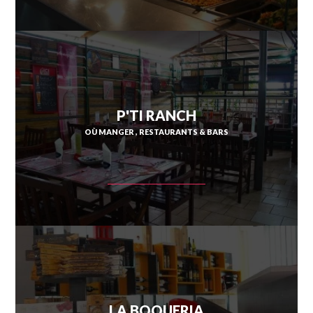
SAINT-ESPRIT
SAINT-JOSEPH
SAINT-PIERRE
P'TI RANCH
SCHŒLCHER
OÙ MANGER
RESTAURANTS & BARS
LA TRINITÉ
LES TROIS-ÎLETS
LE VAUCLIN
LA BOQUERIA