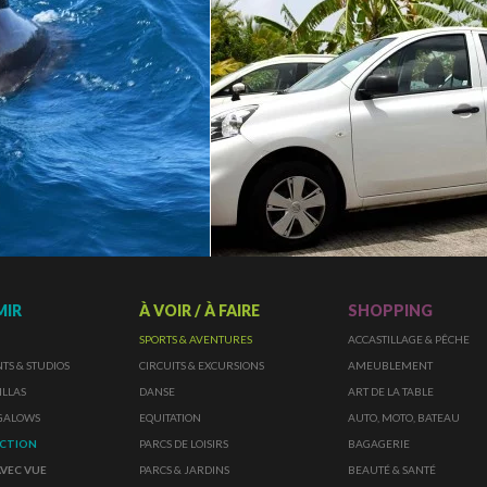
MIR
À VOIR / À FAIRE
SHOPPING
SPORTS & AVENTURES
ACCASTILLAGE & PÊCHE
S & STUDIOS
CIRCUITS & EXCURSIONS
AMEUBLEMENT
ILLAS
DANSE
ART DE LA TABLE
NGALOWS
EQUITATION
AUTO, MOTO, BATEAU
ECTION
PARCS DE LOISIRS
BAGAGERIE
AVEC VUE
PARCS & JARDINS
BEAUTÉ & SANTÉ