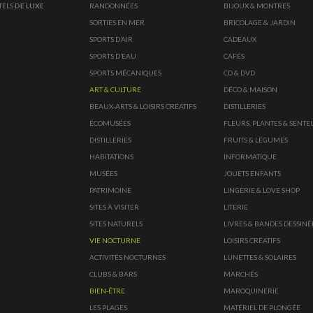
TELS
DE LUXE
RANDONNÉES
BIJOUX & MONTRES
SORTIES EN MER
BRICOLAGE & JARDIN
SPORTS D’AIR
CADEAUX
SPORTS D’EAU
CAFÉS
SPORTS MÉCANIQUES
CD & DVD
ART & CULTURE
DÉCO & MAISON
BEAUX-ARTS & LOISIRS CRÉATIFS
DISTILLERIES
ÉCOMUSÉES
FLEURS, PLANTES & SENTE
DISTILLERIES
FRUITS & LÉGUMES
HABITATIONS
INFORMATIQUE
MUSÉES
JOUETS ENFANTS
PATRIMOINE
LINGERIE & LOVE SHOP
SITES À VISITER
LITERIE
SITES NATURELS
LIVRES & BANDES DESSINÉ
VIE NOCTURNE
LOISIRS CRÉATIFS
ACTIVITÉS NOCTURNES
LUNETTES & SOLAIRES
CLUBS & BARS
MARCHÉS
BIEN-ÊTRE
MAROQUINERIE
LES PLAGES
MATÉRIEL DE PLONGÉE