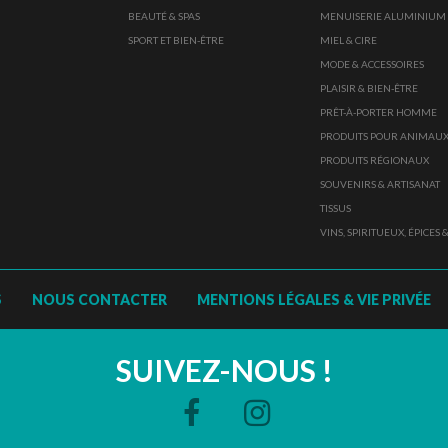
BEAUTÉ & SPAS
MENUISERIE ALUMINIUM
SPORT ET BIEN-ÊTRE
MIEL & CIRE
MODE & ACCESSOIRES
PLAISIR & BIEN-ÊTRE
PRÊT-À-PORTER HOMME
PRODUITS POUR ANIMAU
PRODUITS RÉGIONAUX
SOUVENIRS & ARTISANAT
TISSUS
VINS, SPIRITUEUX, ÉPICES
S
NOUS CONTACTER
MENTIONS LÉGALES & VIE PRIVÉE
SUIVEZ-NOUS !