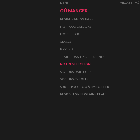
LIENS
VILLAS ET HÔ
OÙ MANGER
RESTAURANTS & BARS
FAST FOOD & SNACKS
FOOD TRUCK
GLACES
PIZZERIAS
TRAITEURS & ÉPICERIES FINES
NOTRE SÉLECTION
SAVEURS D’AILLEURS
SAVEURS
CRÉOLES
SUR LE POUCE
OU À EMPORTER ?
RESTOS
LES PIEDS DANS L’EAU