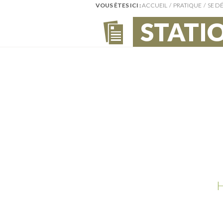
VOUS ÊTES ICI :
ACCUEIL
PRATIQUE
SE D
Distributeurs
(0)
Écoles & collèges
(0)
STATI
Médecine & santé
(0)
Offices de tourisme
(0)
Parkings
(0)
Police & urgences
(0)
Poste
(0)
Toilettes
(0)
SE DÉPLACER
Stations services
(5)
H