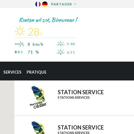
PARTAGER
FACEBOOK
Kontan wè zot, Bienvenue !
TWITTER
28
PINTEREST
ºC
8 km/h
5:48
71 %
6:31
×
SAINT-ESPRIT
SERVICES
PRATIQUE
SAINT-JOSEPH
SAINT-PIERRE
STATION SERVICE
STATIONS SERVICES
SCHŒLCHER
LA TRINITÉ
LES TROIS-ÎLETS
STATION SERVICE
LE VAUCLIN
STATIONS SERVICES