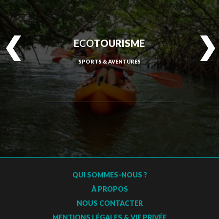
SAINT-ESPRIT
ECO
TOURISME
SAINT-JOSEPH
SPORTS & AVENTURES
SAINT-PIERRE
SCHŒLCHER
LA TRINITÉ
LES TROIS-ÎLETS
LE VAUCLIN
QUI SOMMES-NOUS ?
À PROPOS
NOUS CONTACTER
MENTIONS LÉGALES & VIE PRIVÉE