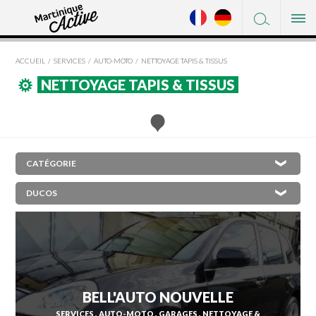
FACEBOOK
DÉCOUVRIR
TWITTER
ACCUEIL
SERVICES
AUTO-MOTO
NETTOYAGE TAPIS & TISSUS
OÙ DORMIR
PINTEREST
NETTOYAGE TAPIS & TISSUS
OÙ MANGER
À VOIR / À FAIRE
SHOPPING
×
L'AJOUPA-BOUILLON
SERVICES
LES ANSES-D'ARLET
PRATIQUE
BASSE-POINTE
BELLEFONTAINE
LE DIAMANT
LE CARBET
BELL'AUTO NOUVELLE
CASE-PILOTE
SERVICES
AUTO-MOTO
GARAGES
NETTOYAGE &