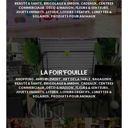
BEAUTÉ & SANTÉ
BRICOLAGE & JARDIN
CADEAUX
CENTRES
DUCOS
COMMERCIAUX
DÉCO & MAISON
FLEURS & SENTEURS
JOUETS ENFANTS
LITERIE
LOISIRS CRÉATIFS
LUNETTES &
SOLAIRES
PRODUITS POUR ANIMAUX
FONDS-SAINT-DENIS
FORT-DE-FRANCE
LE MORNE-ROUGE
LE FRANÇOIS
LE MORNE-VERT
GRAND'RIVIÈRE
LE PRÊCHEUR
LA FOIR'FOUILLE
GROS-MORNE
RIVIÈRE-PILOTE
SHOPPING
AMEUBLEMENT
ART DE LA TABLE
BAGAGERIE
BEAUTÉ & SANTÉ
BRICOLAGE & JARDIN
CADEAUX
CENTRES
LE LAMENTIN
RIVIÈRE-SALÉE
COMMERCIAUX
DÉCO & MAISON
FLEURS & SENTEURS
JOUETS ENFANTS
LITERIE
LOISIRS CRÉATIFS
LUNETTES &
LE LORRAIN
LE ROBERT
SOLAIRES
PRODUITS POUR ANIMAUX
MACOUBA
SAINTE-ANNE
LE MARIGOT
SAINTE-LUCE
LE MARIN
SAINTE-MARIE