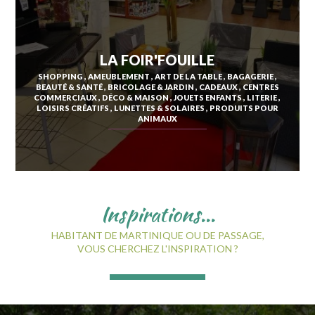
SAINT-ESPRIT
LA FOIR'FOUILLE
SHOPPING
AMEUBLEMENT
ART DE LA TABLE
BAGAGERIE
SAINT-JOSEPH
BEAUTÉ & SANTÉ
BRICOLAGE & JARDIN
CADEAUX
CENTRES
COMMERCIAUX
DÉCO & MAISON
JOUETS ENFANTS
LITERIE
SAINT-PIERRE
LOISIRS CRÉATIFS
LUNETTES & SOLAIRES
PRODUITS POUR
ANIMAUX
SCHŒLCHER
LA TRINITÉ
LES TROIS-ÎLETS
LE VAUCLIN
Inspirations...
HABITANT DE MARTINIQUE OU DE PASSAGE,
VOUS CHERCHEZ L'INSPIRATION ?