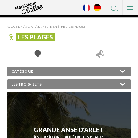
FACEBOOK
DÉCOUVRIR
TWITTER
ACCUEIL
À VOIR / À FAIRE
BIEN ÊTRE
LES PLAGES
OÙ DORMIR
PINTEREST
LES PLAGES
OÙ MANGER
À VOIR / À FAIRE
SHOPPING
×
L'AJOUPA-BOUILLON
SERVICES
LES ANSES-D'ARLET
PRATIQUE
BASSE-POINTE
BELLEFONTAINE
LE DIAMANT
LE CARBET
GRANDE ANSE D'ARLET
CASE-PILOTE
À VOIR / À FAIRE
BIEN ÊTRE
LES PLAGES