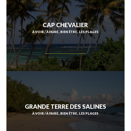
SAINT-ESPRIT
CAP CHEVALIER
À VOIR / À FAIRE
BIEN ÊTRE
LES PLAGES
SAINT-JOSEPH
SAINT-PIERRE
SCHŒLCHER
LA TRINITÉ
LES TROIS-ÎLETS
LE VAUCLIN
GRANDE TERRE DES SALINES
À VOIR / À FAIRE
BIEN ÊTRE
LES PLAGES