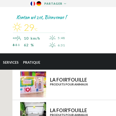
PARTAGER
FACEBOOK
Kontan wè zot, Bienvenue !
TWITTER
29
PINTEREST
ºC
10 km/h
5:48
62 %
6:31
×
SAINT-ESPRIT
SERVICES
PRATIQUE
SAINT-JOSEPH
SAINT-PIERRE
LA FOIR'FOUILLE
PRODUITS POUR ANIMAUX
SCHŒLCHER
LA TRINITÉ
LES TROIS-ÎLETS
LA FOIR'FOUILLE
LE VAUCLIN
PRODUITS POUR ANIMAUX