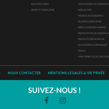
BEAUTÉ & SPAS
MENUISERIE ALUMINIUM
SPORT ET BIEN-ÊTRE
MIEL & CIRE
MODE & ACCESSOIRES
PLAISIR & BIEN-ÊTRE
PRÊT-À-PORTER HOMME
PRODUITS POUR ANIMAU
PRODUITS RÉGIONAUX
SOUVENIRS & ARTISANAT
TISSUS
VINS, SPIRITUEUX, ÉPICES
S
NOUS CONTACTER
MENTIONS LÉGALES & VIE PRIVÉE
SUIVEZ-NOUS !