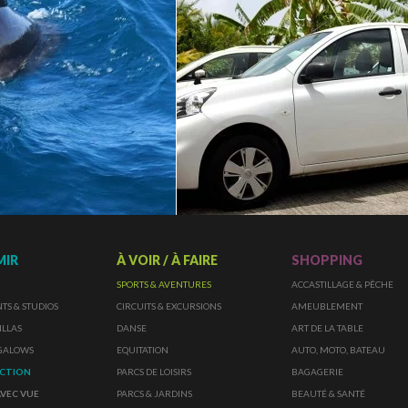
MIR
À VOIR / À FAIRE
SHOPPING
SPORTS & AVENTURES
ACCASTILLAGE & PÊCHE
S & STUDIOS
CIRCUITS & EXCURSIONS
AMEUBLEMENT
ILLAS
DANSE
ART DE LA TABLE
NGALOWS
EQUITATION
AUTO, MOTO, BATEAU
ECTION
PARCS DE LOISIRS
BAGAGERIE
AVEC VUE
PARCS & JARDINS
BEAUTÉ & SANTÉ