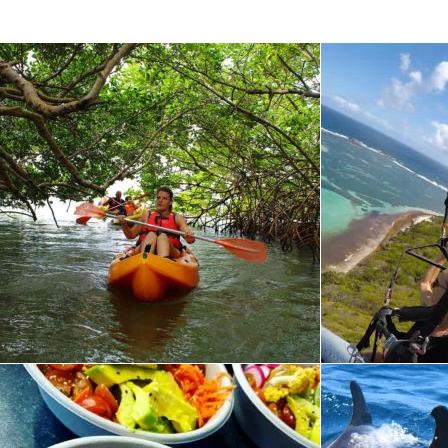
Marchés
(0)
Maroquinerie
(1)
Matériel de plongée
(0)
Miel
(0)
Mode & accessoires
(2)
Plaisir et bien-être
(0)
Presse, tabac
(0)
prêt-à-porter homme
(0)
Produits pour
animaux
(4)
Produits régionaux
(0)
Souvenirs & Artisanat
(1)
Tissus
(1)
Vins, épices &
chocolat
(0)