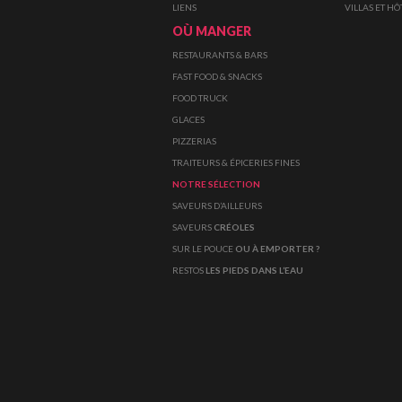
LIENS
VILLAS ET HÔ
OÙ MANGER
RESTAURANTS & BARS
FAST FOOD & SNACKS
FOOD TRUCK
GLACES
PIZZERIAS
TRAITEURS & ÉPICERIES FINES
NOTRE SÉLECTION
SAVEURS D’AILLEURS
SAVEURS
CRÉOLES
SUR LE POUCE
OU À EMPORTER ?
RESTOS
LES PIEDS DANS L’EAU