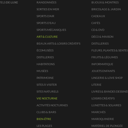
TELS
DE LUXE
RANDONNÉES
BIJOUX & MONTRES
SORTIES EN MER
BRICOLAGE & JARDIN
SPORTS D’AIR
CADEAUX
SPORTS D’EAU
CAFÉS
SPORTS MÉCANIQUES
CD & DVD
ART & CULTURE
DÉCO & MAISON
BEAUX-ARTS & LOISIRS CRÉATIFS
DISTILLERIES
ÉCOMUSÉES
FLEURS, PLANTES & SENTE
DISTILLERIES
FRUITS & LÉGUMES
HABITATIONS
INFORMATIQUE
MUSÉES
JOUETS ENFANTS
PATRIMOINE
LINGERIE & LOVE SHOP
SITES À VISITER
LITERIE
SITES NATURELS
LIVRES & BANDES DESSINÉ
VIE NOCTURNE
LOISIRS CRÉATIFS
ACTIVITÉS NOCTURNES
LUNETTES & SOLAIRES
CLUBS & BARS
MARCHÉS
BIEN-ÊTRE
MAROQUINERIE
LES PLAGES
MATÉRIEL DE PLONGÉE