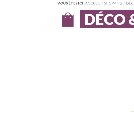
VOUS ÊTES ICI :
ACCUEIL
SHOPPING
DÉC
Bagagerie
(3)
Beauté & santé
(4)
DÉCO 
Bijoux & montres
(1)
Boulangeries
(0)
Bricolage & jardin
(4)
Cadeaux
(3)
Cafés
(0)
CD & DVD
(0)
Centres
commerciaux
(3)
Déco & maison
(6)
Distilleries
(0)
Électroménager
(0)
Fleurs & senteurs
(3)
Fruits & légumes
(0)
Informatique
(0)
Jouets enfants
(4)
Lingerie & love shop
(1)
H
Literie
(3)
Livres & bandes
dessinées
(0)
Loisirs créatifs
(3)
Lunettes & solaires
(3)