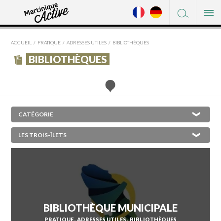
FACEBOOK
DÉCOUVRIR
TWITTER
ACCUEIL
PRATIQUE
ADRESSES UTILES
BIBLIOTHÈQUES
OÙ DORMIR
PINTEREST
BIBLIOTHÈQUES
OÙ MANGER
À VOIR / À FAIRE
SHOPPING
×
L'AJOUPA-BOUILLON
SERVICES
LES ANSES-D'ARLET
PRATIQUE
BASSE-POINTE
BELLEFONTAINE
LE DIAMANT
LE CARBET
BIBLIOTHÈQUE MUNICIPALE
CASE-PILOTE
PRATIQUE
ADRESSES UTILES
BIBLIOTHÈQUES