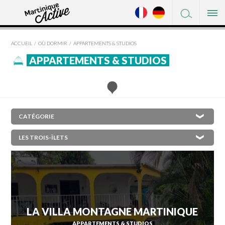
FACEBOOK
DÉCOUVRIR
TWITTER
ACCUEIL
OÙ DORMIR
APPARTEMENTS & STUDIOS
OÙ DORMIR
PINTEREST
APPARTEMENTS & STUDIOS
OÙ MANGER
À VOIR / À FAIRE
SHOPPING
×
L'AJOUPA-BOUILLON
SERVICES
LES ANSES-D'ARLET
PRATIQUE
BASSE-POINTE
BELLEFONTAINE
LE DIAMANT
LE CARBET
LA VILLA MONTAGNE MARTINIQUE
CASE-PILOTE
APPARTEMENTS & STUDIOS