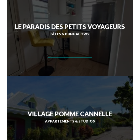
SAINT-ESPRIT
LE PARADIS DES PETITS VOYAGEURS
GÎTES & BUNGALOWS
SAINT-JOSEPH
SAINT-PIERRE
SCHŒLCHER
LA TRINITÉ
LES TROIS-ÎLETS
LE VAUCLIN
VILLAGE POMME CANNELLE
APPARTEMENTS & STUDIOS