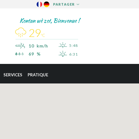
PARTAGER
FACEBOOK
Kontan wè zot, Bienvenue !
TWITTER
29
PINTEREST
ºC
10 km/h
5:48
69 %
6:31
×
SAINT-ESPRIT
SERVICES
PRATIQUE
SAINT-JOSEPH
SAINT-PIERRE
SCHŒLCHER
LA TRINITÉ
LES TROIS-ÎLETS
LE VAUCLIN