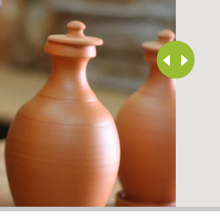
S
LE MARIGOT
SAINTE-LUCE
-SAINT-DENIS
LE MARIN
SAINTE-MARIE