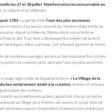
uelle les 27 et 28 juillet
.
Manifestation incontournable en
r, se cultiver et se détendre.
epuis 1783
, ce qui fait d’elle
l’une des plus anciennes
 sur les terres d’un ancien couvent de Jésuites établi à la fin du
consacre, depuis le milieu du 18ème siècle son activité au
, la Poterie des Trois-Ilets a développé les métiers de la terre
ion de briques, tuiles, carreaux…) et artisanat (poterie de terres
abrite de nombreux ouvrages anciens et des maisonnettes créoles
s, potiers et commerçants, ainsi que l’une des plus anciennes
rouge, signe noble du travail de la terre,
« Le Village de la
 du lieu entièrement dédié à la création
. Artistes et artisans
grand plaisir des visiteurs.
t joints aux traditionnels potiers apportant chacun sa touche
omenade au Village de la Poterie, découvrez le savoir-faire de
rs de beaux espaces d’exposition, et laissez-vous séduire par