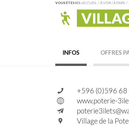
VOUS ÊTES ICI :
ACCUEIL
À VOIR / À FAIRE
VILLAG
INFOS
OFFRES P
+596 (0)596 68
www.poterie-3ile
poterie3ilets@w
Village de la Pot