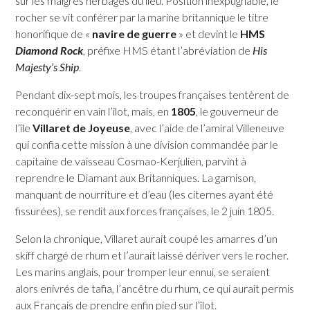
sur les maigres herbages du lieu. Position inexpugnable, le
rocher se vit conférer par la marine britannique le titre
honorifique de «
navire de guerre
» et devint le
HMS
Diamond Rock
, préfixe HMS étant l’abréviation de
His
Majesty’s Ship
.
Pendant dix-sept mois, les troupes françaises tentèrent de
reconquérir en vain l’îlot, mais, en
1805
, le gouverneur de
l’île
Villaret de Joyeuse
, avec l’aide de l’amiral Villeneuve
qui confia cette mission à une division commandée par le
capitaine de vaisseau Cosmao-Kerjulien, parvint à
reprendre le Diamant aux Britanniques. La garnison,
manquant de nourriture et d’eau (les citernes ayant été
fissurées), se rendit aux forces françaises, le 2 juin 1805.
Selon la chronique, Villaret aurait coupé les amarres d’un
skiff chargé de rhum et l’aurait laissé dériver vers le rocher.
Les marins anglais, pour tromper leur ennui, se seraient
alors enivrés de tafia, l’ancêtre du rhum, ce qui aurait permis
aux Français de prendre enfin pied sur l’îlot.