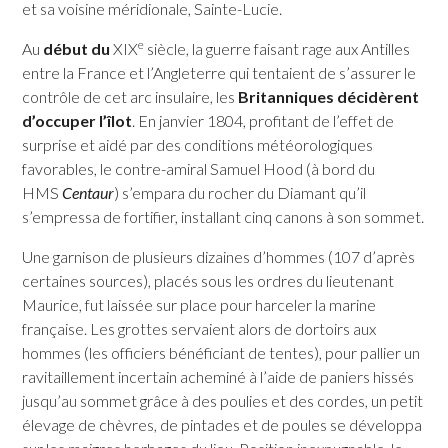
et sa voisine méridionale, Sainte-Lucie.
e
Au
début du
XIX
siècle, la guerre faisant rage aux Antilles
entre la France et l’Angleterre qui tentaient de s’assurer le
SAINT-ESPRIT
contrôle de cet arc insulaire, les
Britanniques décidèrent
SAINT-JOSEPH
d’occuper l’îlot
. En janvier 1804, profitant de l’effet de
surprise et aidé par des conditions météorologiques
SAINT-PIERRE
favorables, le contre-amiral Samuel Hood (à bord du
SCHŒLCHER
HMS
Centaur
) s’empara du rocher du Diamant qu’il
s’empressa de fortifier, installant cinq canons à son sommet.
LA TRINITÉ
LES TROIS-ÎLETS
Une garnison de plusieurs dizaines d’hommes (107 d’après
certaines sources), placés sous les ordres du lieutenant
LE VAUCLIN
Maurice, fut laissée sur place pour harceler la marine
française. Les grottes servaient alors de dortoirs aux
hommes (les officiers bénéficiant de tentes), pour pallier un
ravitaillement incertain acheminé à l’aide de paniers hissés
jusqu’au sommet grâce à des poulies et des cordes, un petit
élevage de chèvres, de pintades et de poules se développa