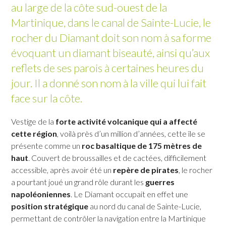
au large de la côte sud-ouest de la
DUCOS
Martinique, dans le canal de Sainte-Lucie, le
FONDS-SAINT-DENIS
rocher du Diamant doit son nom à sa forme
évoquant un diamant biseauté, ainsi qu’aux
reflets de ses parois à certaines heures du
FORT-DE-FRANCE
LE MORNE-ROUGE
jour. Il a donné son nom à la ville qui lui fait
face sur la côte.
LE FRANÇOIS
LE MORNE-VERT
GRAND'RIVIÈRE
LE PRÊCHEUR
Vestige de la
forte activité volcanique qui a affecté
GROS-MORNE
RIVIÈRE-PILOTE
cette région
, voilà près d’un million d’années, cette île se
présente comme un
roc basaltique de
175 mètres
de
LE LAMENTIN
RIVIÈRE-SALÉE
haut
. Couvert de broussailles et de cactées, difficilement
LE LORRAIN
LE ROBERT
accessible, après avoir été un
repère de pirates
, le rocher
a pourtant joué un grand rôle durant les
guerres
MACOUBA
SAINTE-ANNE
napoléoniennes
. Le Diamant occupait en effet une
LE MARIGOT
SAINTE-LUCE
position stratégique
au nord du canal de Sainte-Lucie,
LE MARIN
SAINTE-MARIE
permettant de contrôler la navigation entre la Martinique