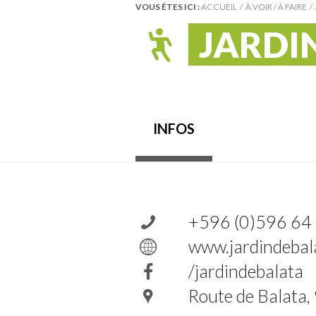
VOUS ÊTES ICI :
ACCUEIL
À VOIR / À FAIRE
JARDI
INFOS
+596 (0)596 64
www.jardindebala
/jardindebalata
Route de Balata,