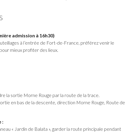
s
nière admission à 16h30)
uteillages à l’entrée de Fort-de-France, préférez venir le
ur mieux profiter des lieux.
e la sortie Morne Rouge par la route de la trace.
 sortie en bas de la descente, direction Morne Rouge, Route de
 :
nneau « Jardin de Balata », garder la route principale pendant