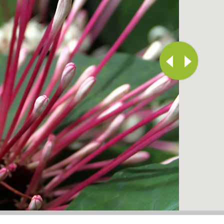
S
LE MARIGOT
SAINTE-LUCE
-SAINT-DENIS
LE MARIN
SAINTE-MARIE