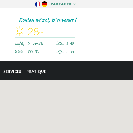
PARTAGER
FACEBOOK
Kontan wè zot, Bienvenue !
TWITTER
28
PINTEREST
ºC
9 km/h
5:48
70 %
6:31
×
SAINT-ESPRIT
SERVICES
PRATIQUE
SAINT-JOSEPH
SAINT-PIERRE
SCHŒLCHER
LA TRINITÉ
LES TROIS-ÎLETS
LE VAUCLIN