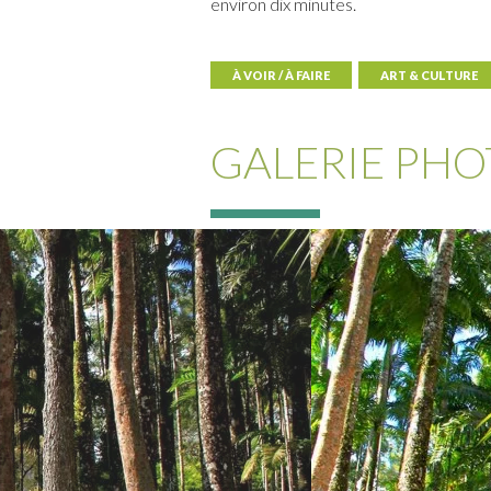
environ dix minutes.
À VOIR / À FAIRE
ART & CULTURE
GALERIE PHO