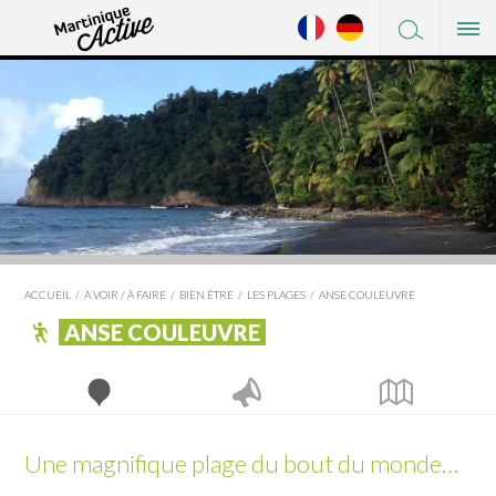
FACEBOOK
DÉCOUVRIR
TWITTER
OÙ DORMIR
PINTEREST
OÙ MANGER
À VOIR / À FAIRE
SHOPPING
×
L'AJOUPA-BOUILLON
SERVICES
ACCUEIL
À VOIR / À FAIRE
BIEN ÊTRE
LES PLAGES
ANSE COULEUVRE
LES ANSES-D'ARLET
PRATIQUE
ANSE COULEUVRE
BASSE-POINTE
BELLEFONTAINE
LE DIAMANT
LE CARBET
Une magnifique plage du bout du monde…
CASE-PILOTE