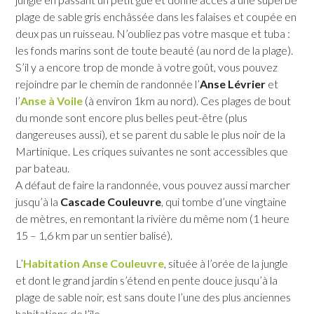
plage de sable gris enchâssée dans les falaises et coupée en
deux pas un ruisseau. N’oubliez pas votre masque et tuba :
les fonds marins sont de toute beauté (au nord de la plage).
SAINT-ESPRIT
S’il y a encore trop de monde à votre goût, vous pouvez
SAINT-JOSEPH
rejoindre par le chemin de randonnée l’
Anse Lévrier
et
l’
Anse à Voile
(à environ 1km au nord). Ces plages de bout
SAINT-PIERRE
du monde sont encore plus belles peut-être (plus
SCHŒLCHER
dangereuses aussi), et se parent du sable le plus noir de la
Martinique. Les criques suivantes ne sont accessibles que
LA TRINITÉ
par bateau.
LES TROIS-ÎLETS
A défaut de faire la randonnée, vous pouvez aussi marcher
LE VAUCLIN
jusqu’à la
Cascade Couleuvre
, qui tombe d’une vingtaine
de mètres, en remontant la rivière du même nom (1 heure
15 – 1,6 km par un sentier balisé).
L’
Habitation Anse Couleuvre
, située à l’orée de la jungle
et dont le grand jardin s’étend en pente douce jusqu’à la
plage de sable noir, est sans doute l’une des plus anciennes
habitations de l’île.