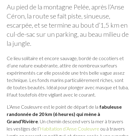
Au pied de la montagne Pelée, après l’
Anse
DUCOS
Céron
, la route se fait piste, sinueuse,
FONDS-SAINT-DENIS
escarpée, et se termine au bout d’1,5 km en
cul-de-sac sur un parking, au beau milieu de
la jungle.
FORT-DE-FRANCE
LE MORNE-ROUGE
Ce lieu solitaire et encore sauvage, bordé de cocotiers et
LE FRANÇOIS
LE MORNE-VERT
d’une nature exubérante, attire de nombreux surfeurs
GRAND'RIVIÈRE
LE PRÊCHEUR
expérimentés car elle possède une très belle vague assez
GROS-MORNE
RIVIÈRE-PILOTE
technique. Les fonds marins particulièrement riches, sont
de toutes beautés. Idéal pour plonger avec masque et tuba,
LE LAMENTIN
RIVIÈRE-SALÉE
il faut toutefois être vigilant avec le courant.
LE LORRAIN
LE ROBERT
L’Anse Couleuvre est le point de départ de la
fabuleuse
MACOUBA
SAINTE-ANNE
randonnée de 20 km (6 heures) qui mène à
LE MARIGOT
SAINTE-LUCE
Grand’Rivière
. Un chemin descend vers la mer à travers
les vestiges de l’
Habitation d’Anse Couleuvre
ou à travers
LE MARIN
SAINTE-MARIE
jungle en passant un petit gué et donne accès à une superbe