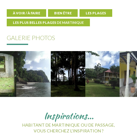
À VOIR / À FAIRE
BIEN ÊTRE
LES PLAGES
LES PLUS BELLES PLAGES
DE MARTINIQUE
GALERIE PHOTOS
Inspirations...
HABITANT DE MARTINIQUE OU DE PASSAGE,
VOUS CHERCHEZ L'INSPIRATION ?