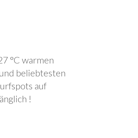
KITESURFING-SPOT IN
DER BUCHT VON FORT-
DE-FRANCE
SPORT IM WASSER
GRANDE ANSE DU
DIAMANT
WOHLFÜHLEN
h 27 °C warmen
und beliebtesten
urfspots auf
änglich !