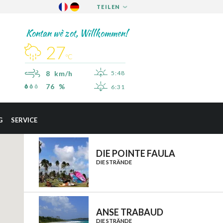
TEILEN
FACEBOOK
Kontan wè zot, Willkommen!
TWITTER
27
PINTEREST
ºC
8 km/h
5:48
76 %
6:31
×
SAINT-ESPRIT
G
SERVICE
SAINT-JOSEPH
SAINT-PIERRE
DIE POINTE FAULA
DIE STRÄNDE
SCHŒLCHER
LA TRINITÉ
LES TROIS-ÎLETS
ANSE TRABAUD
LE VAUCLIN
DIE STRÄNDE