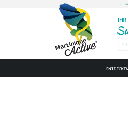
FREIT
IHR
Su
L'AJ
ENTDECKE
LES A
PRAKTISCH
BASS
BELL
LE D
LE CA
CASE-