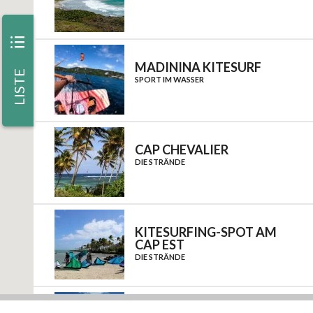
iii
MADININA KITESURF
LISTE
SPORT IM WASSER
CAP CHEVALIER
DIE STRÄNDE
KITESURFING-SPOT AM
CAP EST
DIE STRÄNDE