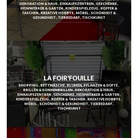
DEKORATION & HAUS
EINKAUFSZENTREN
GESCHENKE
DUCOS
HEIMWERKER & GARTEN
KINDERSPIELZEUG
KOFFER &
TASCHEN
KREATIVE HOBBYS
MÖBEL
SCHÖNHEIT &
GESUNDHEIT
TIERBEDARF
TISCHKUNST
FONDS-SAINT-DENIS
FORT-DE-FRANCE
LE MORNE-ROUGE
LE FRANÇOIS
LE MORNE-VERT
GRAND'RIVIÈRE
LE PRÊCHEUR
LA FOIR'FOUILLE
GROS-MORNE
RIVIÈRE-PILOTE
SHOPPING
BETTWÄSCHE
BLUMEN, PFLANZEN & DÜFTE
BRILLEN & SONNENBRILLEN
DEKORATION & HAUS
LE LAMENTIN
RIVIÈRE-SALÉE
EINKAUFSZENTREN
GESCHENKE
HEIMWERKER & GARTEN
KINDERSPIELZEUG
KOFFER & TASCHEN
KREATIVE HOBBYS
LE LORRAIN
LE ROBERT
MÖBEL
SCHÖNHEIT & GESUNDHEIT
TIERBEDARF
TISCHKUNST
MACOUBA
SAINTE-ANNE
LE MARIGOT
SAINTE-LUCE
LE MARIN
SAINTE-MARIE