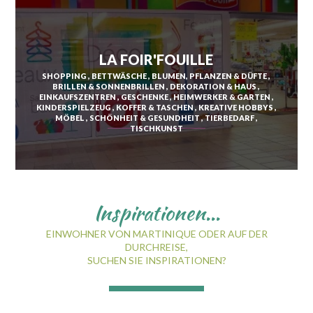
SAINT-ESPRIT
LA FOIR'FOUILLE
SHOPPING
BETTWÄSCHE
BLUMEN, PFLANZEN & DÜFTE
SAINT-JOSEPH
BRILLEN & SONNENBRILLEN
DEKORATION & HAUS
EINKAUFSZENTREN
GESCHENKE
HEIMWERKER & GARTEN
SAINT-PIERRE
KINDERSPIELZEUG
KOFFER & TASCHEN
KREATIVE HOBBYS
MÖBEL
SCHÖNHEIT & GESUNDHEIT
TIERBEDARF
SCHŒLCHER
TISCHKUNST
LA TRINITÉ
LES TROIS-ÎLETS
LE VAUCLIN
Inspirationen...
EINWOHNER VON MARTINIQUE ODER AUF DER
DURCHREISE,
SUCHEN SIE INSPIRATIONEN?