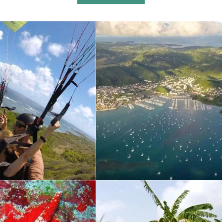
Lederwaren
(4)
Märkte
(0)
Möbel
(0)
Mode &
Accessoires
(13)
Obst & Gemüse
(0)
Presse, Tabak
(0)
regionale Produkte
(1)
Schmuck & Uhren
(3)
Schönheit &
Gesundheit
(2)
Souvenirs &
Kunsthandwerk
(5)
Stoffe
(2)
Tauchbedarf
(0)
Tierbedarf
(1)
Tischkunst
(0)
Weine, Spirituosen,
Feinkost
(0)
Wellness
(0)