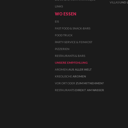
VILLAS
UND 
LINKS
WO ESSEN
EIS
FAST FOOD & SNACK-BARS
FOOD TRUCK
PARTY-SERVICE & FEINKOST
PIZZERIEN
RESTAURANTS & BARS
UNSERE EMPFEHLUNG
AROMEN
AUS ALLER WELT
KREOLISCHE
AROMEN
VOR ORT ODER
ZUM MITNEHMEN?
RESTAURANTS
DIREKT AM WASSER