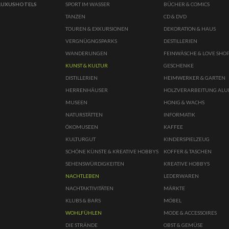
LUXUSHOTELS
SPORT IM WASSER
BÜCHER & COMICS
TANZEN
CD & DVD
TOUREN & EXKURSIONEN
DEKORATION & HAUS
VERGNÜGNGSPARKS
DESTILLERIEN
WANDERUNGEN
FEINWÄSCHE & LOVE SHO
KUNST & KULTUR
GESCHENKE
DISTILLERIEN
HEIMWERKER & GARTEN
HERRENHÄUSER
HOLZVERARBEITUNG AL
MUSEEN
HONIG & WACHS
NATURSTÄTTEN
INFORMATIK
ÖKOMUSEEN
KAFFEE
KULTURGUT
KINDERSPIELZEUG
SCHÖNE KÜNSTE & KREATIVE HOBBYS
KOFFER & TASCHEN
SEHENSWÜRDIGKEITEN
KREATIVE HOBBYS
NACHTLEBEN
LEDERWAREN
NACHTAKTIVITÄTEN
MÄRKTE
KLUBS & BARS
MÖBEL
WOHLFÜHLEN
MODE & ACCESSOIRES
DIE STRÄNDE
OBST & GEMÜSE