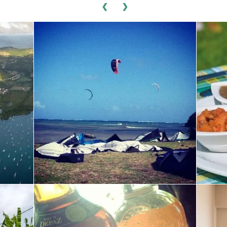
1.2.3.
SHOPPING
JULES
MODE & ACCESSOIRES
ETAM LINGERIE
MODE & ACCESSOIRES
K+
STOFFE