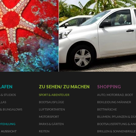
LAFEN
ZU SEHEN/ ZU MACHEN
SHOPPING
& STUDIOS
SPORT & ABENTEUER
AUTO, MOTORRAD, BOOT
LLAS
BOOTSAUSFLÜGE
BEKLEIDUNG MÄNNER
 & BUNGALOWS
LUFTSPORTARTEN
BETTWÄSCHE
MOTORSPORT
BLUMEN, PFLANZEN & D
PFEHLUNG
PARKS & GÄRTEN
BOOTSAUSSTATTUNG & A
 AUSSICHT
REITEN
BRILLEN & SONNENBRILL