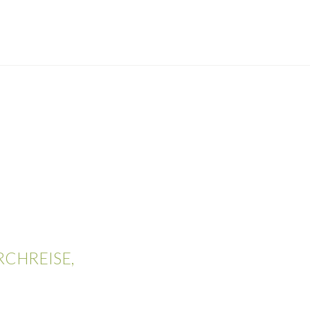
CHARM'S
MODE & ACCESSOIRES
MADRAS DESIGN
STOFFE
MONSIEUR BAZAR
TIERBEDARF
7 CAMICIÉ
CHREISE,
MODE & ACCESSOIRES