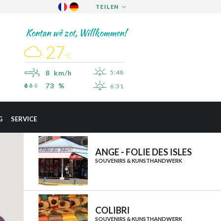
TEILEN
FACEBOOK
Kontan wè zot, Willkommen!
TWITTER
27
PINTEREST
ºC
8 km/h
5:48
73 %
6:31
×
SAINT-ESPRIT
G
SERVICE
SAINT-JOSEPH
SAINT-PIERRE
ANGE - FOLIE DES ISLES
SOUVENIRS & KUNSTHANDWERK
SCHŒLCHER
LA TRINITÉ
LES TROIS-ÎLETS
COLIBRI
LE VAUCLIN
SOUVENIRS & KUNSTHANDWERK