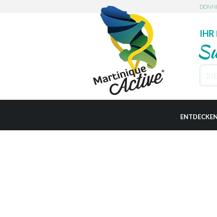
DONN
IHR
Su
L'AJ
ENTDECKE
LES A
PRAKTISCH
BASS
BELL
LE D
LE CA
CASE-