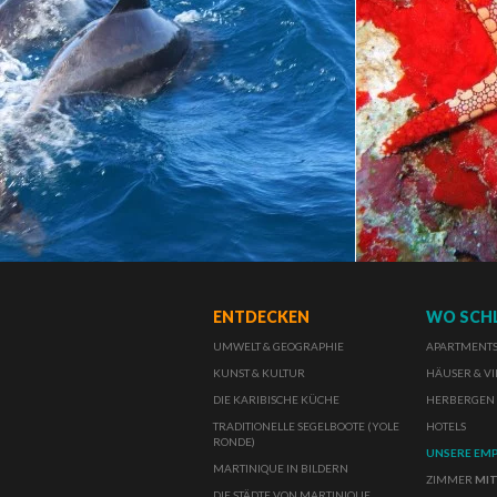
ENTDECKEN
WO SCH
UMWELT & GEOGRAPHIE
APARTMENTS 
KUNST & KULTUR
HÄUSER & VI
DIE KARIBISCHE KÜCHE
HERBERGEN
TRADITIONELLE SEGELBOOTE (YOLE
HOTELS
RONDE)
UNSERE EM
MARTINIQUE IN BILDERN
ZIMMER
MIT
DIE STÄDTE VON MARTINIQUE