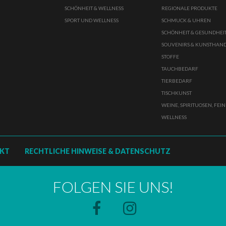
SCHÖNHEIT & WELLNESS
REGIONALE PRODUKTE
SPORT UND WELLNESS
SCHMUCK & UHREN
SCHÖNHEIT & GESUNDHEI
SOUVENIRS & KUNSTHAN
STOFFE
TAUCHBEDARF
TIERBEDARF
TISCHKUNST
WEINE, SPIRITUOSEN, FEI
WELLNESS
KT
RECHTLICHE HINWEISE & DATENSCHUTZ
FOLGEN SIE UNS!