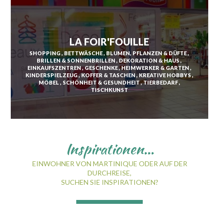
SAINT-ESPRIT
LA FOIR'FOUILLE
SHOPPING
BETTWÄSCHE
BLUMEN, PFLANZEN & DÜFTE
SAINT-JOSEPH
BRILLEN & SONNENBRILLEN
DEKORATION & HAUS
EINKAUFSZENTREN
GESCHENKE
HEIMWERKER & GARTEN
SAINT-PIERRE
KINDERSPIELZEUG
KOFFER & TASCHEN
KREATIVE HOBBYS
MÖBEL
SCHÖNHEIT & GESUNDHEIT
TIERBEDARF
SCHŒLCHER
TISCHKUNST
LA TRINITÉ
LES TROIS-ÎLETS
LE VAUCLIN
Inspirationen...
EINWOHNER VON MARTINIQUE ODER AUF DER
DURCHREISE,
SUCHEN SIE INSPIRATIONEN?