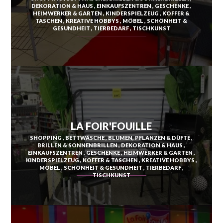
DEKORATION & HAUS
EINKAUFSZENTREN
GESCHENKE
DUCOS
HEIMWERKER & GARTEN
KINDERSPIELZEUG
KOFFER &
TASCHEN
KREATIVE HOBBYS
MÖBEL
SCHÖNHEIT &
GESUNDHEIT
TIERBEDARF
TISCHKUNST
FONDS-SAINT-DENIS
FORT-DE-FRANCE
LE MORNE-ROUGE
LE FRANÇOIS
LE MORNE-VERT
GRAND'RIVIÈRE
LE PRÊCHEUR
LA FOIR'FOUILLE
GROS-MORNE
RIVIÈRE-PILOTE
SHOPPING
BETTWÄSCHE
BLUMEN, PFLANZEN & DÜFTE
BRILLEN & SONNENBRILLEN
DEKORATION & HAUS
LE LAMENTIN
RIVIÈRE-SALÉE
EINKAUFSZENTREN
GESCHENKE
HEIMWERKER & GARTEN
KINDERSPIELZEUG
KOFFER & TASCHEN
KREATIVE HOBBYS
LE LORRAIN
LE ROBERT
MÖBEL
SCHÖNHEIT & GESUNDHEIT
TIERBEDARF
TISCHKUNST
MACOUBA
SAINTE-ANNE
LE MARIGOT
SAINTE-LUCE
LE MARIN
SAINTE-MARIE