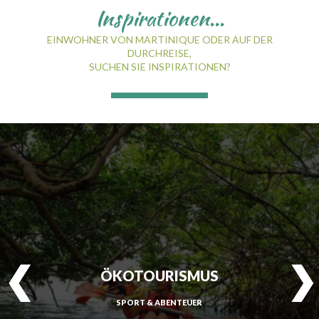
Inspirationen...
EINWOHNER VON MARTINIQUE ODER AUF DER
DURCHREISE,
SAINT-ESPRIT
SUCHEN SIE INSPIRATIONEN?
SAINT-JOSEPH
SAINT-PIERRE
SCHŒLCHER
LA TRINITÉ
LES TROIS-ÎLETS
LE VAUCLIN
ÖKOTOURISMUS
SPORT & ABENTEUER