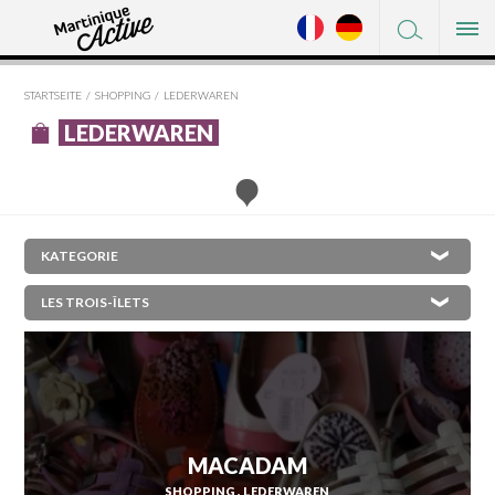
FACEBOOK
ENTDECKEN
TWITTER
STARTSEITE
SHOPPING
LEDERWAREN
WO SCHLAFEN
PINTEREST
LEDERWAREN
WO ESSEN
ZU SEHEN/ ZU MACHEN
SHOPPING
×
L'AJOUPA-BOUILLON
SERVICE
LES ANSES-D'ARLET
PRAKTISCHES
BASSE-POINTE
BELLEFONTAINE
LE DIAMANT
LE CARBET
MACADAM
CASE-PILOTE
SHOPPING
LEDERWAREN