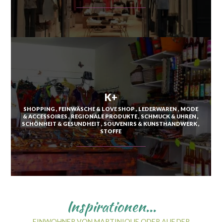
K+
SHOPPING
FEINWÄSCHE & LOVE SHOP
LEDERWAREN
MODE
& ACCESSOIRES
REGIONALE PRODUKTE
SCHMUCK & UHREN
SCHÖNHEIT & GESUNDHEIT
SOUVENIRS & KUNSTHANDWERK
STOFFE
Inspirationen...
EINWOHNER VON MARTINIQUE ODER AUF DER