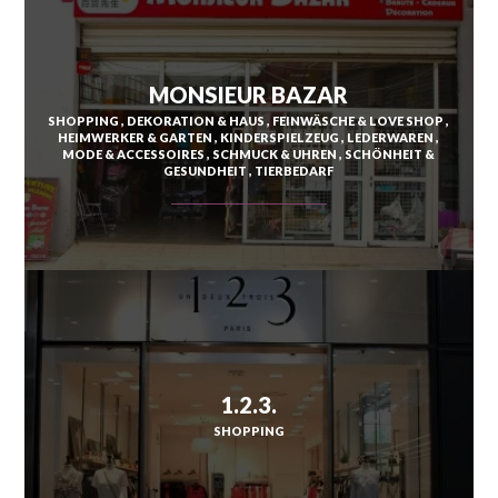
SAINT-ESPRIT
MONSIEUR BAZAR
SHOPPING
DEKORATION & HAUS
FEINWÄSCHE & LOVE SHOP
SAINT-JOSEPH
HEIMWERKER & GARTEN
KINDERSPIELZEUG
LEDERWAREN
MODE & ACCESSOIRES
SCHMUCK & UHREN
SCHÖNHEIT &
SAINT-PIERRE
GESUNDHEIT
TIERBEDARF
SCHŒLCHER
LA TRINITÉ
LES TROIS-ÎLETS
LE VAUCLIN
1.2.3.
SHOPPING