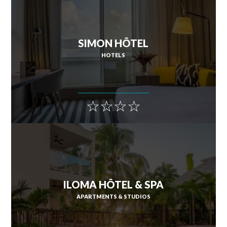
SAINT-ESPRIT
SIMON HÔTEL
HOTELS
SAINT-JOSEPH
SAINT-PIERRE
SCHŒLCHER
☆☆☆☆
LA TRINITÉ
LES TROIS-ÎLETS
LE VAUCLIN
ILOMA HÔTEL & SPA
APARTMENTS & STUDIOS