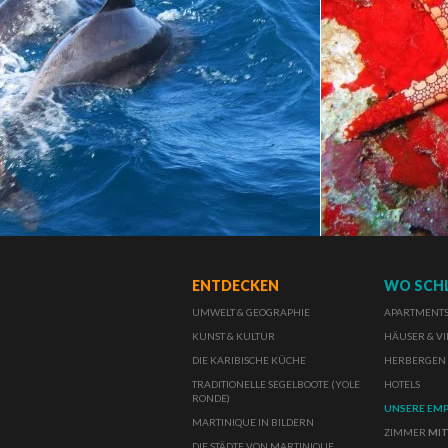
ENTDECKEN
WO SCH
UMWELT & GEOGRAPHIE
APARTMENTS 
KUNST & KULTUR
HÄUSER & VI
DIE KARIBISCHE KÜCHE
HERBERGEN
TRADITIONELLE SEGELBOOTE (YOLE
HOTELS
RONDE)
UNSERE EM
MARTINIQUE IN BILDERN
ZIMMER
MIT
DIE STÄDTE VON MARTINIQUE