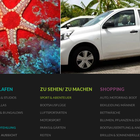
LAFEN
ZU SEHEN/ ZU MACHEN
SHOPPING
& STUDIOS
SPORT & ABENTEUER
AUTO, MOTORRAD, BOOT
LLAS
BOOTSAUSFLÜGE
BEKLEIDUNG MÄNNER
 & BUNGALOWS
LUFTSPORTARTEN
BETTWÄSCHE
MOTORSPORT
BLUMEN, PFLANZEN & D
PFEHLUNG
PARKS & GÄRTEN
BOOTSAUSSTATTUNG & A
 AUSSICHT
REITEN
BRILLEN & SONNENBRILL