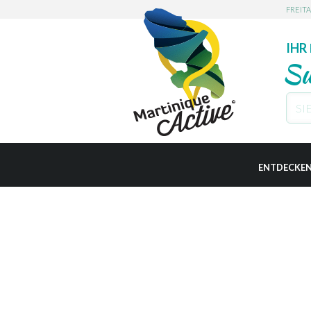
FREIT
IHR
Su
L'AJ
ENTDECKE
LES A
PRAKTISCH
BASS
BELL
LE D
LE CA
CASE-