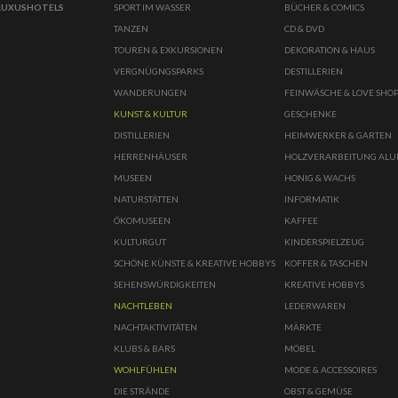
LUXUSHOTELS
SPORT IM WASSER
BÜCHER & COMICS
TANZEN
CD & DVD
TOUREN & EXKURSIONEN
DEKORATION & HAUS
VERGNÜGNGSPARKS
DESTILLERIEN
WANDERUNGEN
FEINWÄSCHE & LOVE SHO
KUNST & KULTUR
GESCHENKE
DISTILLERIEN
HEIMWERKER & GARTEN
HERRENHÄUSER
HOLZVERARBEITUNG AL
MUSEEN
HONIG & WACHS
NATURSTÄTTEN
INFORMATIK
ÖKOMUSEEN
KAFFEE
KULTURGUT
KINDERSPIELZEUG
SCHÖNE KÜNSTE & KREATIVE HOBBYS
KOFFER & TASCHEN
SEHENSWÜRDIGKEITEN
KREATIVE HOBBYS
NACHTLEBEN
LEDERWAREN
NACHTAKTIVITÄTEN
MÄRKTE
KLUBS & BARS
MÖBEL
WOHLFÜHLEN
MODE & ACCESSOIRES
DIE STRÄNDE
OBST & GEMÜSE