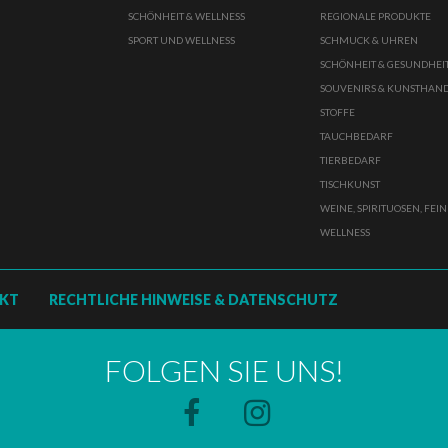
SCHÖNHEIT & WELLNESS
REGIONALE PRODUKTE
SPORT UND WELLNESS
SCHMUCK & UHREN
SCHÖNHEIT & GESUNDHEI
SOUVENIRS & KUNSTHAN
STOFFE
TAUCHBEDARF
TIERBEDARF
TISCHKUNST
WEINE, SPIRITUOSEN, FEI
WELLNESS
KT
RECHTLICHE HINWEISE & DATENSCHUTZ
FOLGEN SIE UNS!