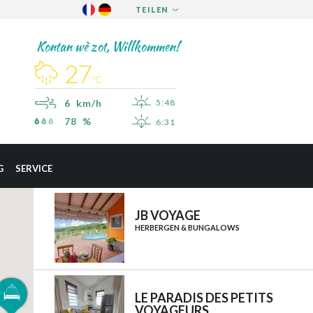
TEILEN
FACEBOOK
Kontan wè zot, Willkommen!
TWITTER
27
PINTEREST
ºC
6 km/h
5:48
78 %
6:31
×
SAINT-ESPRIT
G
SERVICE
SAINT-JOSEPH
SAINT-PIERRE
JB VOYAGE
HERBERGEN & BUNGALOWS
SCHŒLCHER
LA TRINITÉ
LES TROIS-ÎLETS
LE PARADIS DES PETITS
LE VAUCLIN
VOYAGEURS