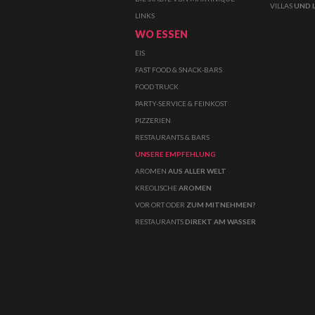
VILLAS
UND 
LINKS
WO ESSEN
EIS
FAST FOOD & SNACK-BARS
FOOD TRUCK
PARTY-SERVICE & FEINKOST
PIZZERIEN
RESTAURANTS & BARS
UNSERE EMPFEHLUNG
AROMEN
AUS ALLER WELT
KREOLISCHE
AROMEN
VOR ORT ODER
ZUM MITNEHMEN?
RESTAURANTS
DIREKT AM WASSER