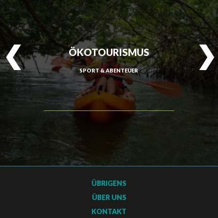
SAINT-ESPRIT
ÖKOTOURISMUS
SAINT-JOSEPH
SPORT & ABENTEUER
SAINT-PIERRE
SCHŒLCHER
LA TRINITÉ
LES TROIS-ÎLETS
LE VAUCLIN
ÜBRIGENS
ÜBER UNS
KONTAKT