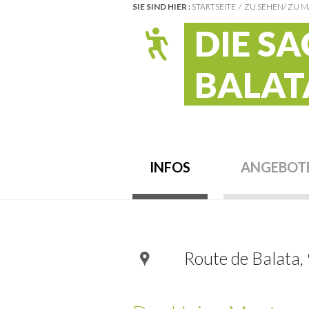
SIE SIND HIER :
STARTSEITE
ZU SEHEN/ ZU 
DIE S
BALAT
INFOS
ANGEBOTE
Route de Balata,