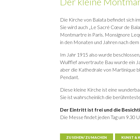
Der kleine Montmart
Die Kirche von Balata befindet sich i
Sie wird auch „Le Sacré Cœur de Balat
Montmartre in Paris. Monsignore Leq
in den Monaten und Jahren nach dem 
Im Jahr 1915 also wurde beschlossen,
Wuifflef anvertraute Bau wurde ein Ja
aber die Kathedrale von Martinique bl
Pendant.
Diese kleine Kirche ist eine wunderba
Sie ist wahrscheinlich die berühmtest
Der Eintritt ist frei und die Besich
Die Messe findet jeden Tag um 9.30 Uh
ZU SEHEN/ ZU MACHEN
KUNST & 