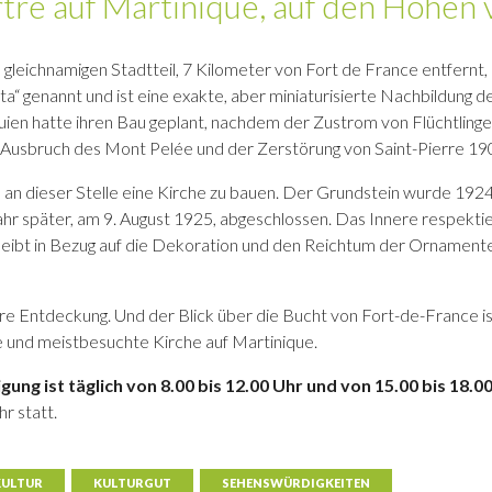
re auf Martinique, auf den Höhen 
m gleichnamigen Stadtteil, 7 Kilometer von Fort de France entfern
a“ genannt und ist eine exakte, aber miniaturisierte Nachbildung d
uien hatte ihren Bau geplant, nachdem der Zustrom von Flüchtlin
Ausbruch des Mont Pelée und der Zerstörung von Saint-Pierre 19
 an dieser Stelle eine Kirche zu bauen. Der Grundstein wurde 1924
hr später, am 9. August 1925, abgeschlossen. Das Innere respektie
eibt in Bezug auf die Dekoration und den Reichtum der Ornamente 
re Entdeckung. Und der Blick über die Bucht von Fort-de-France ist
e und meistbesuchte Kirche auf Martinique.
tigung ist täglich von 8.00 bis 12.00 Uhr und von 15.00 bis 18.0
r statt.
KULTUR
KULTURGUT
SEHENSWÜRDIGKEITEN