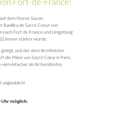
von Fort-de-France!
t, auf dem Morne Savon.
er Basilika de Sacré Coeur von
gen nach Fort de France und Umgebung
02 immer stärker wurde.
 gelegt, und der dem Architekten
rt die Pläne von Sacré Cœur in Paris,
viel einfacher als ihr berühmtes
 unglaublich!
0 Uhr möglich.