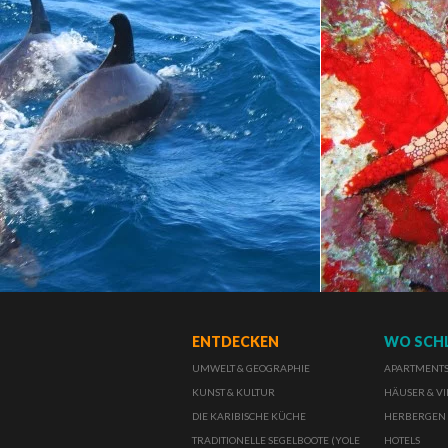
ENTDECKEN
WO SCH
UMWELT & GEOGRAPHIE
APARTMENTS 
KUNST & KULTUR
HÄUSER & VI
DIE KARIBISCHE KÜCHE
HERBERGEN
TRADITIONELLE SEGELBOOTE (YOLE
HOTELS