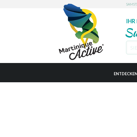
SAMS
IHR
Su
L'AJ
ENTDECKE
LES A
PRAKTISCH
BASS
BELL
LE D
LE CA
CASE-