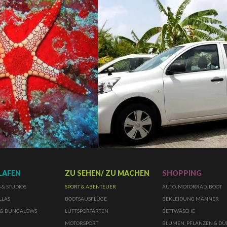
LAFEN
ZU SEHEN/ ZU MACHEN
SHOPPING
& STUDIOS
SPORT & ABENTEUER
AUTO, MOTORRAD, BOOT
LLAS
BOOTSAUSFLÜGE
BEKLEIDUNG MÄNNER
 & BUNGALOWS
LUFTSPORTARTEN
BETTWÄSCHE
MOTORSPORT
BLUMEN, PFLANZEN & D