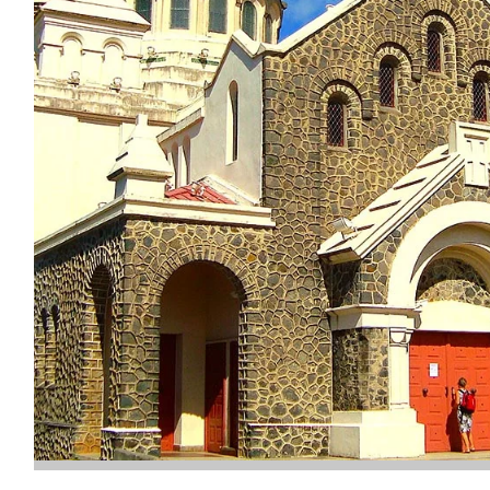
S
LE MARIGOT
SAINTE-LUCE
-SAINT-DENIS
LE MARIN
SAINTE-MARIE