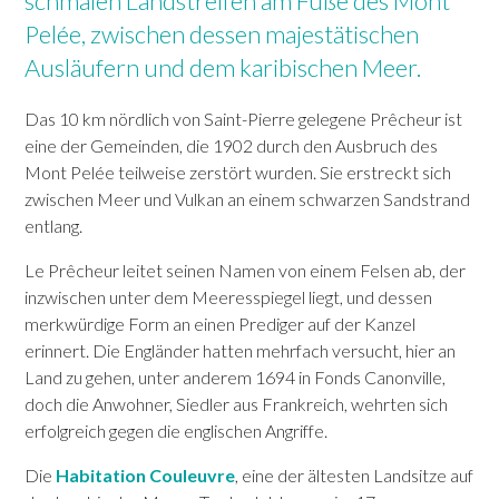
schmalen Landstreifen am Fuße des Mont
Pelée, zwischen dessen majestätischen
DUCOS
Ausläufern und dem karibischen Meer.
FONDS-SAINT-DENIS
Das 10 km nördlich von Saint-Pierre gelegene Prêcheur ist
eine der Gemeinden, die 1902 durch den Ausbruch des
Mont Pelée teilweise zerstört wurden. Sie erstreckt sich
FORT-DE-FRANCE
LE MORNE-ROUGE
zwischen Meer und Vulkan an einem schwarzen Sandstrand
LE FRANÇOIS
LE MORNE-VERT
entlang.
GRAND'RIVIÈRE
LE PRÊCHEUR
Le Prêcheur leitet seinen Namen von einem Felsen ab, der
GROS-MORNE
RIVIÈRE-PILOTE
inzwischen unter dem Meeresspiegel liegt, und dessen
merkwürdige Form an einen Prediger auf der Kanzel
LE LAMENTIN
RIVIÈRE-SALÉE
erinnert. Die Engländer hatten mehrfach versucht, hier an
LE LORRAIN
LE ROBERT
Land zu gehen, unter anderem 1694 in Fonds Canonville,
doch die Anwohner, Siedler aus Frankreich, wehrten sich
MACOUBA
SAINTE-ANNE
erfolgreich gegen die englischen Angriffe.
LE MARIGOT
SAINTE-LUCE
Die
Habitation Couleuvre
, eine der ältesten Landsitze auf
LE MARIN
SAINTE-MARIE