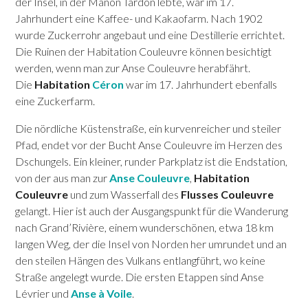
der Insel, in der Manon Tardon lebte, war im 17.
Jahrhundert eine Kaffee- und Kakaofarm. Nach 1902
wurde Zuckerrohr angebaut und eine Destillerie errichtet.
Die Ruinen der Habitation Couleuvre können besichtigt
SAINT-ESPRIT
werden, wenn man zur Anse Couleuvre herabfährt.
SAINT-JOSEPH
Die
Habitation
Céron
war im 17. Jahrhundert ebenfalls
eine Zuckerfarm.
SAINT-PIERRE
SCHŒLCHER
Die nördliche Küstenstraße, ein kurvenreicher und steiler
Pfad, endet vor der Bucht Anse Couleuvre im Herzen des
LA TRINITÉ
Dschungels. Ein kleiner, runder Parkplatz ist die Endstation,
LES TROIS-ÎLETS
von der aus man zur
Anse Couleuvre
,
Habitation
Couleuvre
und zum Wasserfall des
Flusses Couleuvre
LE VAUCLIN
gelangt. Hier ist auch der Ausgangspunkt für die Wanderung
nach Grand’Rivière, einem wunderschönen, etwa 18 km
langen Weg, der die Insel von Norden her umrundet und an
den steilen Hängen des Vulkans entlangführt, wo keine
Straße angelegt wurde. Die ersten Etappen sind Anse
Lévrier und
Anse à Voile
.