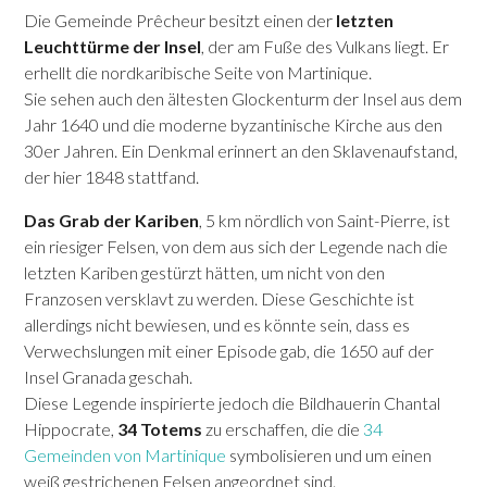
Die Gemeinde Prêcheur besitzt einen der
letzten
Leuchttürme der Insel
, der am Fuße des Vulkans liegt. Er
erhellt die nordkaribische Seite von Martinique.
Sie sehen auch den ältesten Glockenturm der Insel aus dem
Jahr 1640 und die moderne byzantinische Kirche aus den
30er Jahren. Ein Denkmal erinnert an den Sklavenaufstand,
der hier 1848 stattfand.
Das Grab der Kariben
, 5 km nördlich von Saint-Pierre, ist
ein riesiger Felsen, von dem aus sich der Legende nach die
letzten Kariben gestürzt hätten, um nicht von den
Franzosen versklavt zu werden. Diese Geschichte ist
allerdings nicht bewiesen, und es könnte sein, dass es
Verwechslungen mit einer Episode gab, die 1650 auf der
Insel Granada geschah.
Diese Legende inspirierte jedoch die Bildhauerin Chantal
Hippocrate,
34 Totems
zu erschaffen, die die
34
Gemeinden von Martinique
symbolisieren und um einen
weiß gestrichenen Felsen angeordnet sind.