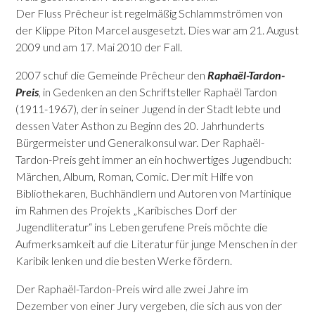
Der Fluss Prêcheur ist regelmäßig Schlammströmen von
der Klippe Piton Marcel ausgesetzt. Dies war am 21. August
2009 und am 17. Mai 2010 der Fall.
2007 schuf die Gemeinde Prêcheur den
Raphaël-Tardon-
Preis
, in Gedenken an den Schriftsteller Raphaël Tardon
(1911-1967), der in seiner Jugend in der Stadt lebte und
dessen Vater Asthon zu Beginn des 20. Jahrhunderts
Bürgermeister und Generalkonsul war. Der Raphaël-
Tardon-Preis geht immer an ein hochwertiges Jugendbuch:
Märchen, Album, Roman, Comic. Der mit Hilfe von
Bibliothekaren, Buchhändlern und Autoren von Martinique
im Rahmen des Projekts „Karibisches Dorf der
Jugendliteratur“ ins Leben gerufene Preis möchte die
Aufmerksamkeit auf die Literatur für junge Menschen in der
Karibik lenken und die besten Werke fördern.
Der Raphaël-Tardon-Preis wird alle zwei Jahre im
Dezember von einer Jury vergeben, die sich aus von der