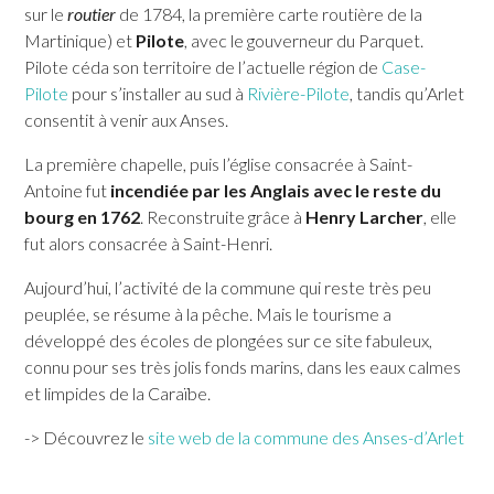
sur le
routier
de 1784, la première carte routière de la
Martinique) et
Pilote
, avec le gouverneur du Parquet.
Pilote céda son territoire de l’actuelle région de
Case-
SAINT-ESPRIT
Pilote
pour s’installer au sud à
Rivière-Pilote
, tandis qu’Arlet
consentit à venir aux Anses.
SAINT-JOSEPH
La première chapelle, puis l’église consacrée à Saint-
SAINT-PIERRE
Antoine fut
incendiée par les Anglais avec le reste du
SCHŒLCHER
bourg en 1762
. Reconstruite grâce à
Henry Larcher
, elle
LA TRINITÉ
fut alors consacrée à Saint-Henri.
LES TROIS-ÎLETS
Aujourd’hui, l’activité de la commune qui reste très peu
peuplée, se résume à la pêche. Mais le tourisme a
LE VAUCLIN
développé des écoles de plongées sur ce site fabuleux,
connu pour ses très jolis fonds marins, dans les eaux calmes
et limpides de la Caraïbe.
-> Découvrez le
site web de la commune des Anses-d’Arlet