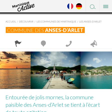
FACEBOOK
DÉCOUVRIR
TWITTER
ACCUEIL
DÉCOUVRIR
LES COMMUNES DE MARTINIQUE
LES ANSES-D'ARLET
OÙ DORMIR
PINTEREST
COMMUNE DES
ANSES-D’ARLET
OÙ MANGER
À VOIR / À FAIRE
SHOPPING
×
L'AJOUPA-BOUILLON
SERVICES
LES ANSES-D'ARLET
PRATIQUE
BASSE-POINTE
BELLEFONTAINE
LE DIAMANT
Entourée de jolis mornes, la commune
LE CARBET
paisible des Anses-d’Arlet se tient à l’écart
CASE-PILOTE