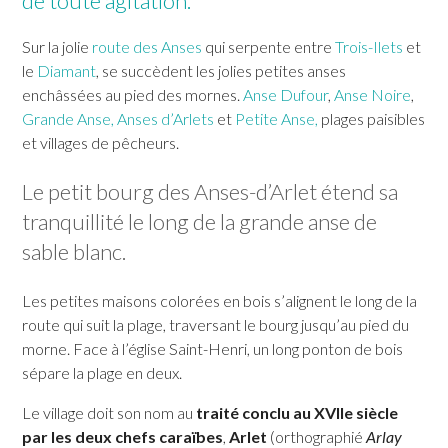
de toute agitation.
DUCOS
Sur la jolie
route des Anses
qui serpente entre
Trois-Ilets
et
FONDS-SAINT-DENIS
le
Diamant
, se succèdent les jolies petites anses
enchâssées au pied des mornes.
Anse Dufour
,
Anse Noire
,
Grande Anse,
Anses d’Arlets
et
Petite Anse
,
plages paisibles
et villages de pêcheurs.
FORT-DE-FRANCE
LE MORNE-ROUGE
Le petit bourg des Anses-d’Arlet étend sa
LE FRANÇOIS
LE MORNE-VERT
tranquillité le long de la grande anse de
GRAND'RIVIÈRE
LE PRÊCHEUR
sable blanc.
GROS-MORNE
RIVIÈRE-PILOTE
LE LAMENTIN
RIVIÈRE-SALÉE
Les petites maisons colorées en bois s’alignent le long de la
route qui suit la plage, traversant le bourg jusqu’au pied du
LE LORRAIN
LE ROBERT
morne. Face à l’église Saint-Henri, un long ponton de bois
MACOUBA
SAINTE-ANNE
sépare la plage en deux.
LE MARIGOT
SAINTE-LUCE
Le village doit son nom au
traité conclu au XVIIe siècle
LE MARIN
SAINTE-MARIE
par les deux chefs caraïbes
,
Arlet
(orthographié
Arlay