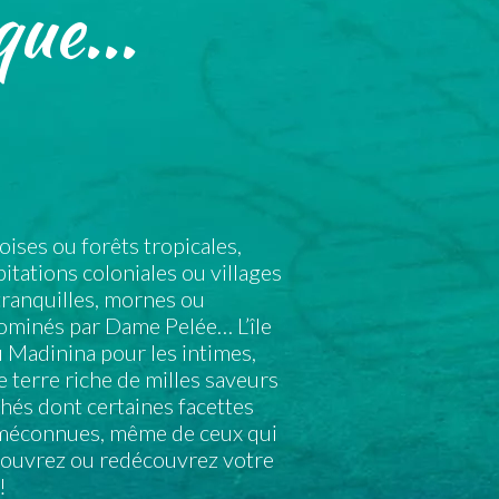
ue...
ises ou forêts tropicales,
itations coloniales ou villages
ranquilles, mornes ou
minés par Dame Pelée… L’île
u Madinina pour les intimes,
e terre riche de milles saveurs
chés dont certaines facettes
 méconnues, même de ceux qui
couvrez ou redécouvrez votre
!