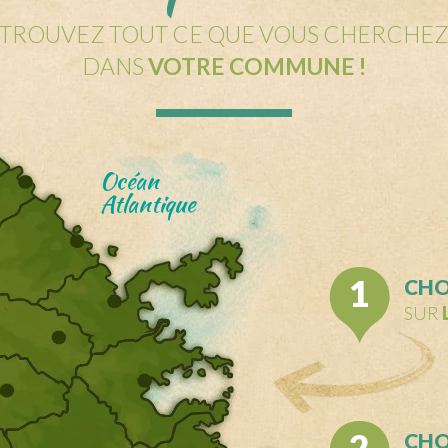
TROUVEZ TOUT CE QUE VOUS CHERCHE
DANS
VOTRE COMMUNE !
Océan
Atlantique
1
CHO
SUR
2
CHO