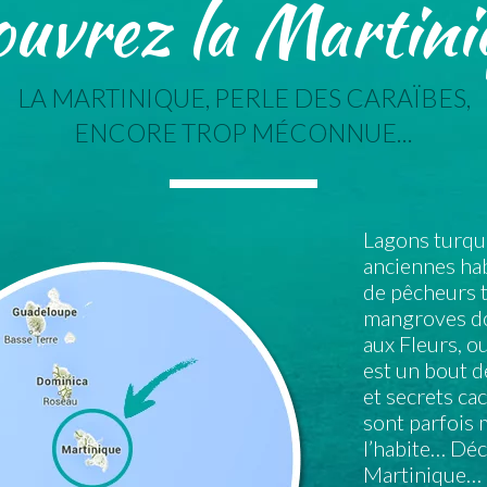
uvrez la Martiniq
LA MARTINIQUE, PERLE DES CARAÏBES,
ENCORE TROP MÉCONNUE...
Lagons turquo
anciennes hab
de pêcheurs t
mangroves do
aux Fleurs, o
est un bout d
et secrets ca
sont parfois
l’habite… Dé
Martinique… 