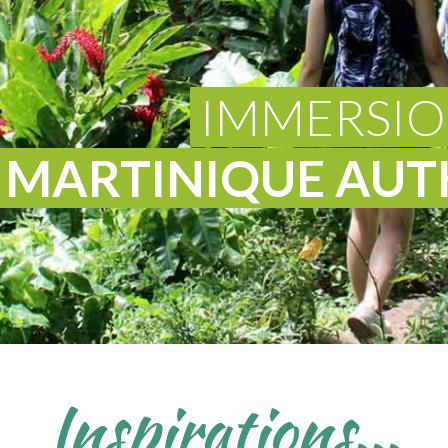
S
LE MARIGOT
SAINTE-LUCE
-SAINT-DENIS
LE MARIN
SAINTE-MARIE
IMMERSIO
MARTINIQUE AUT
Inspirations...